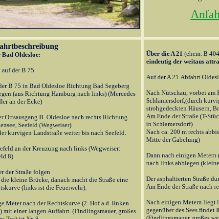
Anfah
ahrtbeschreibung
Über die A 21
(ehem. B 404
 Bad Oldesloe:
eindeutig der weitaus
attr
 auf der B 75
Auf der A 21 Abfahrt Oldes
der B 75 in Bad Oldesloe Richtung Bad Segeberg
Nach Nütschau, vorbei am 
egen (aus Richtung Hamburg nach links) (Mercedes
Schlamersdorf,(durch kurvi
ler an der Ecke)
strohgedeckten Häusern, Br
Am Ende der Straße (T-Stück
er Ortsausgang B. Oldesloe nach rechts Richtung
in Schlamersdorf)
ensee, Seefeld (Wegweiser)
Nach ca. 200 m rechts abbi
der kurvigen Landstraße weiter bis nach Seefeld.
Mitte der Gabelung)
eefeld an der Kreuzung nach links (Wegweiser:
Dann nach einigen Metern 
ld 8)
nach links abbiegen (kleine
er der Straße folgen
Der asphaltierten Straße du
 die kleine Brücke, danach macht die Straße eine
Am Ende der Straße nach re
skurve (links ist die Feuerwehr).
Nach einigen Metern liegt l
ge Meter nach der Rechtskurve (2. Hof a.d. linken
gegenüber des Sees findet I
) mit einer langen Auffahrt. (Findlingsmauer, großes
(Findlingsmauer, großes we
s Tor) ist Nr. 8