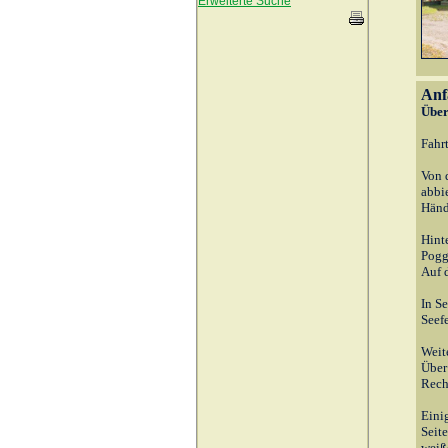
Erweiterte Suche
Anf
Über
Fahrt
Von 
abbi
Händ
Hint
Pogg
Auf 
In S
Seefe
Weit
Über
Recht
Eini
Seite
weiße