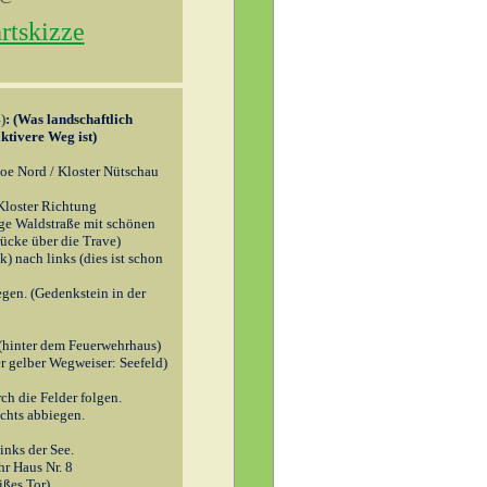
rtskizze
)
: (Was landschaftlich
aktivere Weg ist)
loe Nord / Kloster Nütschau
Kloster
Richtung
ge Waldstraße mit schönen
ücke über die Trave)
) nach links (dies ist schon
egen. (Gedenkstein in der
(hinter dem Feuerwehrhaus)
r gelber Wegweiser: Seefeld)
rch die Felder folgen.
chts abbiegen.
inks der See.
hr Haus Nr. 8
ißes Tor)