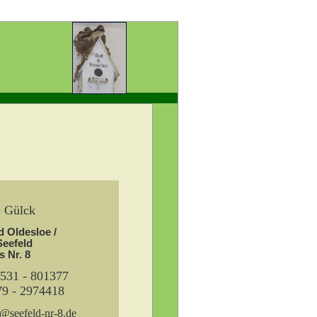
e Gülck
 Oldesloe /
eefeld
 Nr. 8
4531 - 801377
79 - 2974418
k@seefeld-nr-8.de