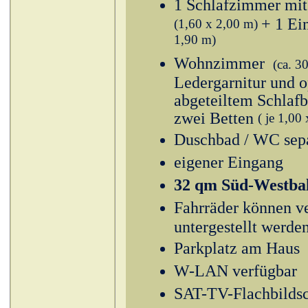
1 Schlafzimmer mit
+ 1 Ei
(1,60 x 2,00 m)
1,90 m)
Wohnzimmer
(ca. 3
Ledergarnitur und o
abgeteiltem Schlafb
zwei Betten
( je 1,00
Duschbad / WC sep
eigener Eingang
32 qm Süd-Westba
Fahrräder können v
untergestellt werde
Parkplatz am Haus
W-LAN verfügbar
SAT-TV-Flachbilds